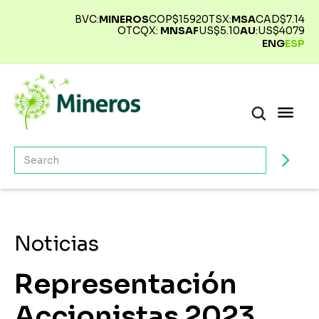
BVC:
MINEROS
COP$
15920
TSX:
MSA
CAD$
7.14
OTCQX:
MNSAF
US$
5.10
AU
:
US$
4079
ENG
ESP
Noticias
Representación
Accionistas 2023