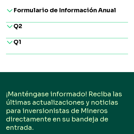
Formulario de Información Anual
Q2
2026
Formulario de Información Anual
Q1
Q2 2026
Estados Financieros Consolidados
Q2 2026
Q1 2026
Estados Financieros Consolidados
Estados Financieros Separados
Q2 2026
Q1 2026
Estados Financieros Separados
Presentación Resultados
Q1 2026
¡Manténgase informado! Reciba las
Presentación Resultados
últimas actualizaciones y noticias
Q1 2026
Webcast presentación de resultados
para inversionistas de Mineros
directamente en su bandeja de
entrada.