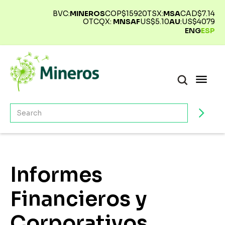
BVC:
MINEROS
COP$
15920
TSX:
MSA
CAD$
7.14
OTCQX:
MNSAF
US$
5.10
AU
:
US$
4079
ENG
ESP
Informes
Financieros y
Corporativos