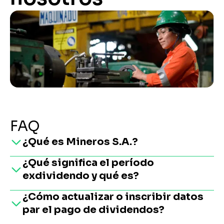
FAQ
¿Qué es Mineros S.A.?
¿Qué significa el período
Mineros S.A es un grupo empresarial
exdividendo y qué es?
basado en Colombia, con 50 años de
experiencia, dedicado a la
¿Cómo actualizar o inscribir datos
El período ex dividendo es un espacio
exploración y explotación de metales
par el pago de dividendos?
de tiempo durante el cual los
preciosos, especialmente oro.