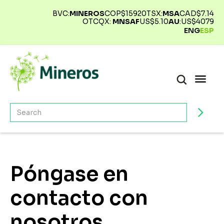
BVC:
MINEROS
COP$
15920
TSX:
MSA
CAD$
7.14
OTCQX:
MNSAF
US$
5.10
AU
:
US$
4079
ENG
ESP
Póngase en
contacto con
nosotros