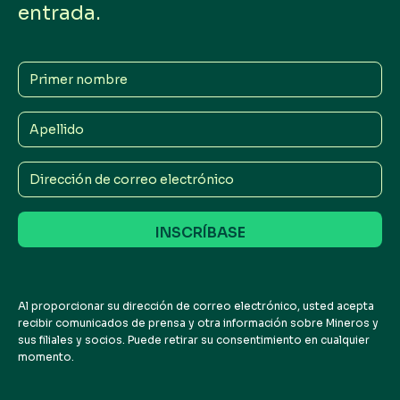
2 de mayo de 2025
entrada.
1 de agosto de 2025
4 de noviembre de 2025
Primer
2 de febrero de 2026
nombre
Apellido
Dirección
de
correo
electrónico
Al proporcionar su dirección de correo electrónico, usted acepta
recibir comunicados de prensa y otra información sobre Mineros y
sus filiales y socios. Puede retirar su consentimiento en cualquier
momento.