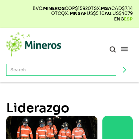
BVC:
MINEROS
COP$
15920
TSX:
MSA
CAD$
7.14
OTCQX:
MNSAF
US$
5.10
AU
:
US$
4079
ENG
ESP
Liderazgo