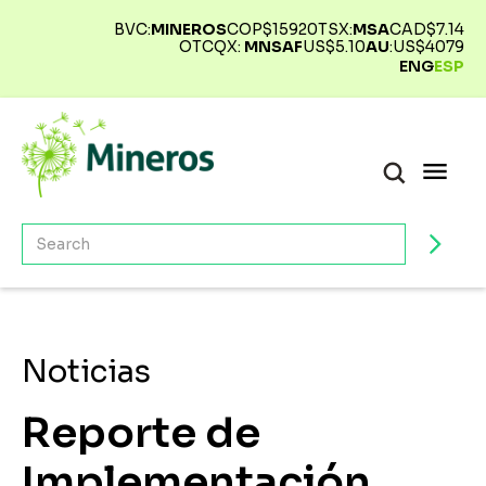
BVC:
MINEROS
COP$
15920
TSX:
MSA
CAD$
7.14
OTCQX:
MNSAF
US$
5.10
AU
:
US$
4079
ENG
ESP
Noticias
Reporte de
Implementación