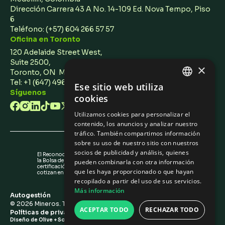
Dirección Carrera 43 A No. 14-109 Ed. Nova Tempo, Piso
6
Teléfono:
(+57) 604 266 57 57
Oficina en Toronto
120 Adelaide Street West,
Suite 2500,
×
Toronto, ON M5H 1T1 Canada
Tel: +1 (647) 496 3011
Ese sitio web utiliza
ENGLISH
Síguenos
cookies
SPANISH
Utilizamos cookies para personalizar el
contenido, los anuncios y analizar nuestro
tráfico. También compartimos información
sobre su uso de nuestro sitio con nuestros
socios de publicidad y análisis, quienes
El Reconocimiento de Emisores (IR) otorgado por
la Bolsa de Valores de Colombia no es una
pueden combinarla con otra información
certificación sobre la calidad de los valores que
que les haya proporcionado o que hayan
cotizan en la BVC ni sobre la solvencia del emisor.
recopilado a partir del uso de sus servicios.
Más información
Autogestión
©
2026
Mineros. Todos los derechos reservados.
ACEPTAR TODO
RECHAZAR TODO
Políticas de privacidad
/
Configuración de Cookies
Diseño de Olive + Soy