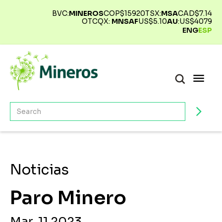
BVC:
MINEROS
COP$
15920
TSX:
MSA
CAD$
7.14
OTCQX:
MNSAF
US$
5.10
AU
:
US$
4079
ENG
ESP
Noticias
Paro Minero
Mar. 11 2023