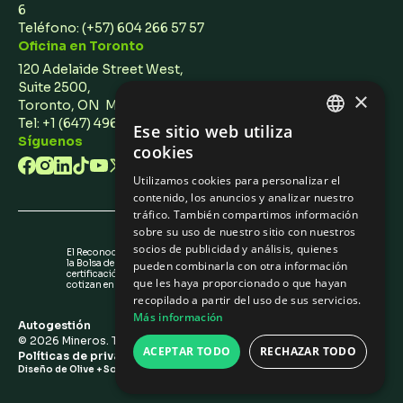
6
Teléfono:
(+57) 604 266 57 57
Oficina en Toronto
120 Adelaide Street West,
Suite 2500,
×
Toronto, ON M5H 1T1 Canada
Tel: +1 (647) 496 3011
Ese sitio web utiliza
ENGLISH
Síguenos
cookies
SPANISH
Utilizamos cookies para personalizar el
contenido, los anuncios y analizar nuestro
tráfico. También compartimos información
sobre su uso de nuestro sitio con nuestros
socios de publicidad y análisis, quienes
El Reconocimiento de Emisores (IR) otorgado por
la Bolsa de Valores de Colombia no es una
pueden combinarla con otra información
certificación sobre la calidad de los valores que
que les haya proporcionado o que hayan
cotizan en la BVC ni sobre la solvencia del emisor.
recopilado a partir del uso de sus servicios.
Más información
Autogestión
©
2026
Mineros. Todos los derechos reservados.
ACEPTAR TODO
RECHAZAR TODO
Políticas de privacidad
/
Configuración de Cookies
Diseño de Olive + Soy