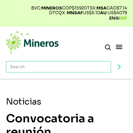
BVC:
MINEROS
COP$
15920
TSX:
MSA
CAD$
7.14
OTCQX:
MNSAF
US$
5.10
AU
:
US$
4079
ENG
ESP
Noticias
Convocatoria a
reunión