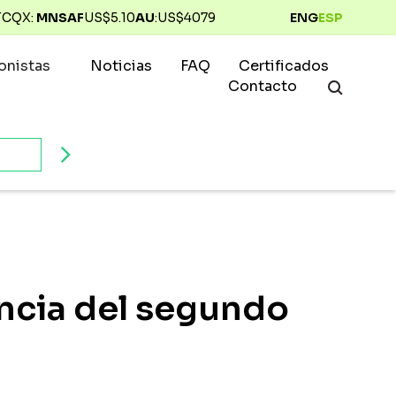
TCQX:
MNSAF
US$
5.10
AU
:
US$
4079
ENG
ESP
ionistas
Noticias
FAQ
Certificados
Contacto
rencia del segundo