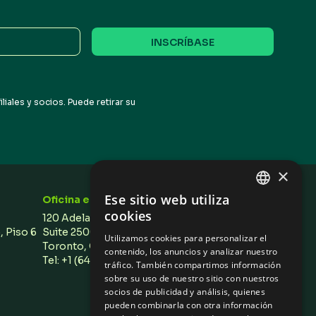
iales y socios. Puede retirar su
×
Ese sitio web utiliza
Oficina en Toronto
ENGLISH
cookies
120 Adelaide Street West,
SPANISH
o, Piso 6
Suite 2500,
Utilizamos cookies para personalizar el
Toronto, ON M5H 1T1 Canada
contenido, los anuncios y analizar nuestro
Tel: +1 (647) 496 3011
tráfico. También compartimos información
sobre su uso de nuestro sitio con nuestros
socios de publicidad y análisis, quienes
pueden combinarla con otra información