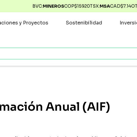
BVC:
MINEROS
COP$
15920
TSX:
MSA
CAD$
7.14
O
ciones y Proyectos
Sostenibilidad
Invers
rmación Anual (AIF)