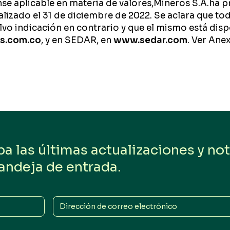
se aplicable en materia de valores,Mineros S.A.ha 
inalizado el 31 de diciembre de 2022. Se aclara que 
o indicación en contrario y que el mismo está dispo
s.com.co
, y en SEDAR, en
www.sedar.com
. Ver Ane
 las últimas actualizaciones y noti
andeja de entrada.
Dirección
de
correo