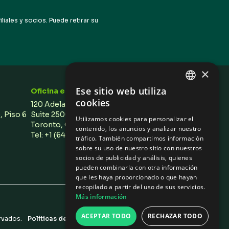
iales y socios. Puede retirar su
×
Ese sitio web utiliza
Oficina en Toronto
ENGLISH
cookies
120 Adelaide Street West,
SPANISH
o, Piso 6
Suite 2500,
Utilizamos cookies para personalizar el
Toronto, ON M5H 1T1 Canada
contenido, los anuncios y analizar nuestro
Tel: +1 (647) 496 3011
tráfico. También compartimos información
sobre su uso de nuestro sitio con nuestros
socios de publicidad y análisis, quienes
pueden combinarla con otra información
que les haya proporcionado o que hayan
recopilado a partir del uso de sus servicios.
Más información
Autogestión
ACEPTAR TODO
RECHAZAR TODO
rvados.
Políticas de privacidad
/
Configuración de Cookies
Diseño de Olive + Soy