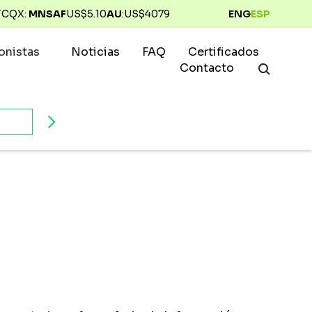
TCQX:
MNSAF
US$
5.10
AU
:
US$
4079
ENG
ESP
ionistas
Noticias
FAQ
Certificados
Contacto