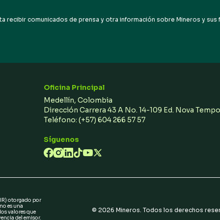
electrónico
a recibir comunicados de prensa y otra información sobre Mineros y sus fil
Oficina Principal
Medellín, Colombia
Dirección Carrera 43 A No. 14-109 Ed. Nova Temp
Teléfono:
(+57) 604 266 57 57
Síguenos
(IR) otorgado por
 no es una
©
2026
Mineros. Todos los derechos rese
 los valores que
vencia del emisor.