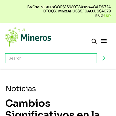
BVC:
MINEROS
COP$
15920
TSX:
MSA
CAD$
7.14
OTCQX:
MNSAF
US$
5.10
AU
:
US$
4079
ENG
ESP
Noticias
Cambios
Significativos en la