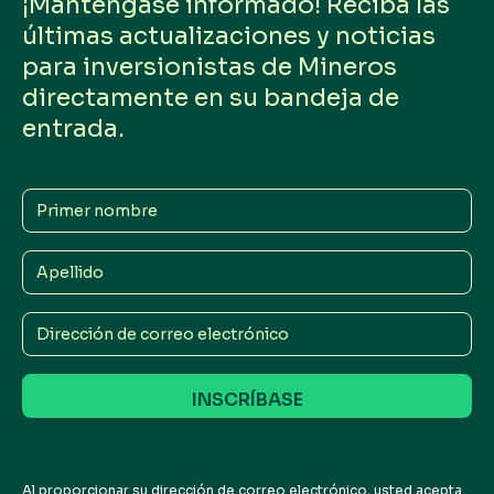
¡Manténgase informado! Reciba las
últimas actualizaciones y noticias
para inversionistas de Mineros
directamente en su bandeja de
entrada.
Primer
nombre
Apellido
Dirección
de
correo
electrónico
Al proporcionar su dirección de correo electrónico, usted acepta