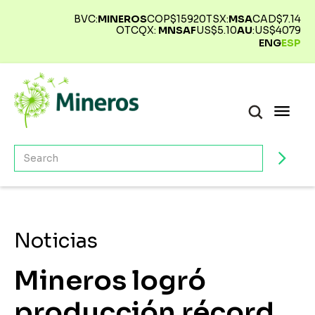
BVC:
MINEROS
COP$
15920
TSX:
MSA
CAD$
7.14
OTCQX:
MNSAF
US$
5.10
AU
:
US$
4079
ENG
ESP
Noticias
Mineros logró
producción récord