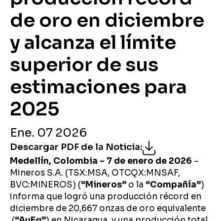
de oro en diciembre
y alcanza el límite
superior de sus
estimaciones para
2025
Ene. 07 2026
Descargar PDF de la Noticia
:
Medellín, Colombia – 7 de enero de 2026
–
Mineros S.A. (TSX:MSA, OTCQX:MNSAF,
BVC:MINEROS) (
“Mineros”
o la
“Compañía”
)
informa que logró una producción récord en
diciembre de 20,667 onzas de oro equivalente
(
“AuEq”
)
en Nicaragua, y una producción total