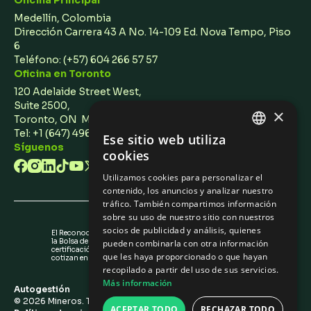
Oficina Principal
Medellín, Colombia
Dirección Carrera 43 A No. 14-109 Ed. Nova Tempo, Piso
6
Teléfono:
(+57) 604 266 57 57
Oficina en Toronto
120 Adelaide Street West,
Suite 2500,
×
Toronto, ON M5H 1T1 Canada
Tel: +1 (647) 496 3011
Ese sitio web utiliza
ENGLISH
Síguenos
cookies
SPANISH
Utilizamos cookies para personalizar el
contenido, los anuncios y analizar nuestro
tráfico. También compartimos información
sobre su uso de nuestro sitio con nuestros
socios de publicidad y análisis, quienes
El Reconocimiento de Emisores (IR) otorgado por
la Bolsa de Valores de Colombia no es una
pueden combinarla con otra información
certificación sobre la calidad de los valores que
que les haya proporcionado o que hayan
cotizan en la BVC ni sobre la solvencia del emisor.
recopilado a partir del uso de sus servicios.
Más información
Autogestión
©
2026
Mineros. Todos los derechos reservados.
ACEPTAR TODO
RECHAZAR TODO