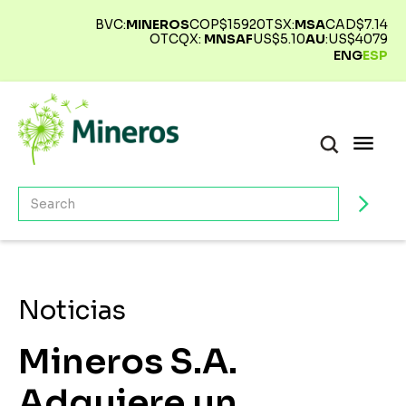
BVC:
MINEROS
COP$
15920
TSX:
MSA
CAD$
7.14
OTCQX:
MNSAF
US$
5.10
AU
:
US$
4079
ENG
ESP
Noticias
Mineros S.A.
Adquiere un