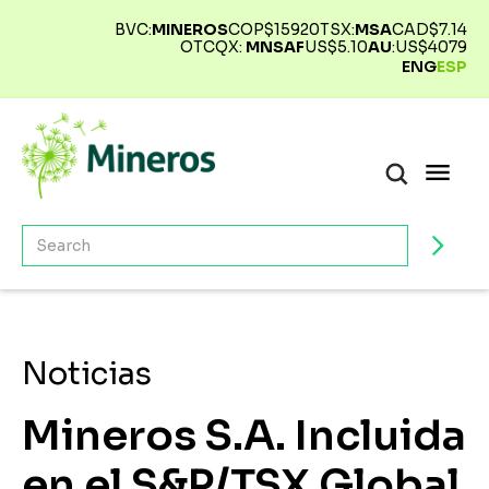
BVC:
MINEROS
COP$
15920
TSX:
MSA
CAD$
7.14
OTCQX:
MNSAF
US$
5.10
AU
:
US$
4079
ENG
ESP
Noticias
Mineros S.A. Incluida
en el S&P/TSX Global