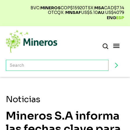
BVC:
MINEROS
COP$
15920
TSX:
MSA
CAD$
7.14
OTCQX:
MNSAF
US$
5.10
AU
:
US$
4079
ENG
ESP
Noticias
Mineros S.A informa
las fechas clave para