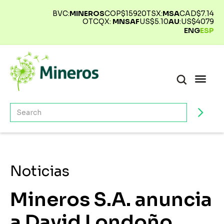
BVC:
MINEROS
COP$
15920
TSX:
MSA
CAD$
7.14
OTCQX:
MNSAF
US$
5.10
AU
:
US$
4079
ENG
ESP
Noticias
Mineros S.A. anuncia
a David Londoño