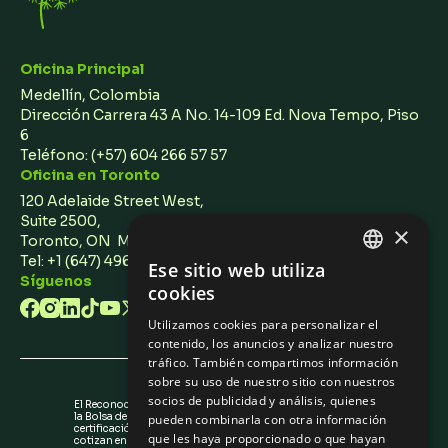
Oficina Principal
Medellín, Colombia
Dirección Carrera 43 A No. 14-109 Ed. Nova Tempo, Piso
6
Teléfono:
(+57) 604 266 57 57
Oficina en Toronto
120 Adelaide Street West,
Suite 2500,
×
Toronto, ON M5H 1T1 Canada
Tel: +1 (647) 496 3011
Ese sitio web utiliza
ENGLISH
Síguenos
cookies
SPANISH
Utilizamos cookies para personalizar el
contenido, los anuncios y analizar nuestro
tráfico. También compartimos información
sobre su uso de nuestro sitio con nuestros
socios de publicidad y análisis, quienes
El Reconocimiento de Emisores (IR) otorgado por
la Bolsa de Valores de Colombia no es una
pueden combinarla con otra información
certificación sobre la calidad de los valores que
que les haya proporcionado o que hayan
cotizan en la BVC ni sobre la solvencia del emisor.