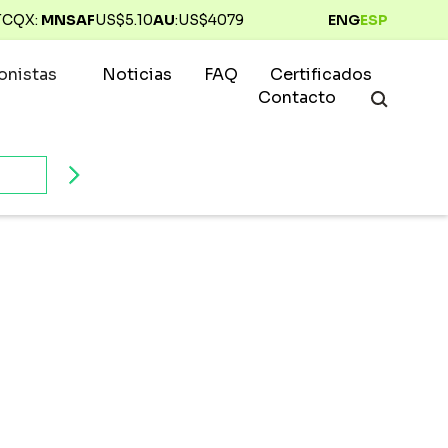
TCQX:
MNSAF
US$
5.10
AU
:
US$
4079
ENG
ESP
ionistas
Noticias
FAQ
Certificados
Contacto