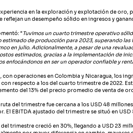
periencia en la exploración y explotación de oro, p
e reflejan un desempeño sólido en ingresos y gananc
omentó: “
Tuvimos un cuarto trimestre operativo sól
o estimado de producción para 2023, superando las 
mco en julio. Adicionalmente, a pesar de una revalu
costos estimados, gracias a la implementación de inic
s enfocándonos en ser un operador confiable y rent
 con operaciones en Colombia y Nicaragua, los ingr
con respecto a los del cuarto trimestre de 2022. Es
emento del 13% del precio promedio de venta de oro
 bruta del trimestre fue cercana a los USD 48 millo
r. El EBITDA ajustado del trimestre se situó en USD
del trimestre creció en 30%, llegando a USD 23 millo