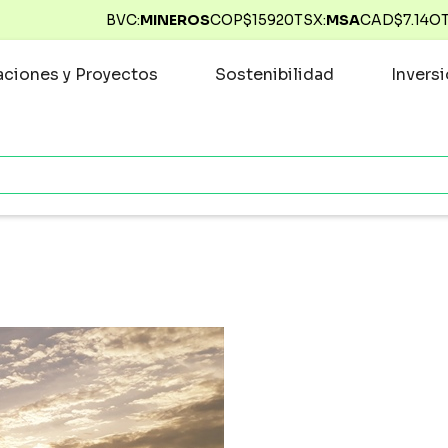
BVC:
MINEROS
COP$
15920
TSX:
MSA
CAD$
7.14
O
ciones y Proyectos
Sostenibilidad
Invers