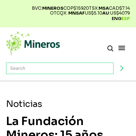
BVC:
MINEROS
COP$
15920
TSX:
MSA
CAD$
7.14
OTCQX:
MNSAF
US$
5.10
AU
:
US$
4079
ENG
ESP
Noticias
La Fundación
Mineros: 15 años