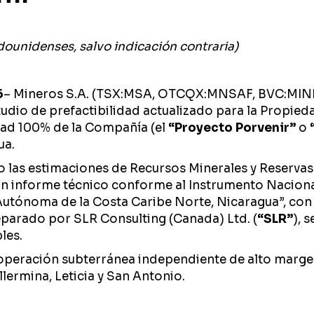
dounidenses, salvo indicación contraria)
6
– Mineros S.A. (TSX:MSA, OTCQX:MNSAF, BVC:MIN
tudio de prefactibilidad actualizado para la Propie
dad 100% de la Compañía (el
“Proyecto Porvenir”
o
ua.
 las estimaciones de Recursos Minerales y Reservas
n informe técnico conforme al Instrumento Nacional
tónoma de la Costa Caribe Norte, Nicaragua”, con f
eparado por SLR Consulting (Canada) Ltd. (
“SLR”
), 
les.
peración subterránea independiente de alto margen 
lermina, Leticia y San Antonio.