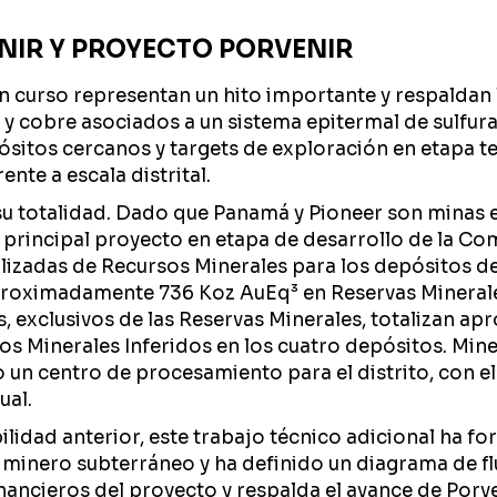
NIR Y PROYECTO PORVENIR
n curso representan un hito importante y respaldan l
 y cobre asociados a un sistema epitermal de sulfura
pósitos cercanos y targets de exploración en etapa 
nte a escala distrital.
u totalidad. Dado que Panamá y Pioneer son minas e
l principal proyecto en etapa de desarrollo de la Co
zadas de Recursos Minerales para los depósitos de 
proximadamente 736 Koz AuEq³ en Reservas Mineral
s, exclusivos de las Reservas Minerales, totalizan
s Minerales Inferidos en los cuatro depósitos. Mine
 un centro de procesamiento para el distrito, con el
ual.
lidad anterior, este trabajo técnico adicional ha for
minero subterráneo y ha definido un diagrama de fl
inancieros del proyecto y respalda el avance de Por