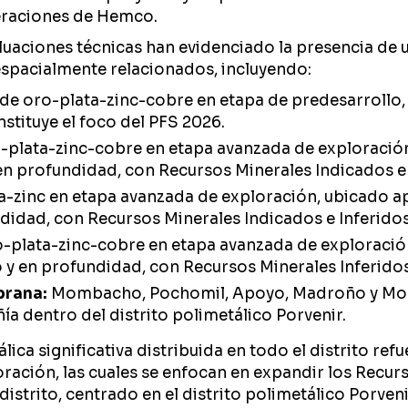
eraciones de Hemco.
luaciones técnicas han evidenciado la presencia de un
espacialmente relacionados, incluyendo:
de oro-plata-zinc-cobre en etapa de predesarrollo,
stituye el foco del PFS 2026.
-plata-zinc-cobre en etapa avanzada de exploració
en profundidad, con Recursos Minerales Indicados e 
a-zinc en etapa avanzada de exploración, ubicado 
didad, con Recursos Minerales Indicados e Inferidos
o-plata-zinc-cobre en etapa avanzada de exploraci
 y en profundidad, con Recursos Minerales Inferidos
prana:
Mombacho, Pochomil, Apoyo, Madroño y Mom
 dentro del distrito polimetálico Porvenir.
ica significativa distribuida en todo el distrito ref
loración, las cuales se enfocan en expandir los Recur
istrito, centrado en el distrito polimetálico Porvenir