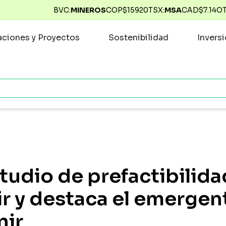
BVC:
MINEROS
COP$
15920
TSX:
MSA
CAD$
7.14
O
ciones y Proyectos
Sostenibilidad
Invers
tudio de prefactibilida
r y destaca el emergent
nir