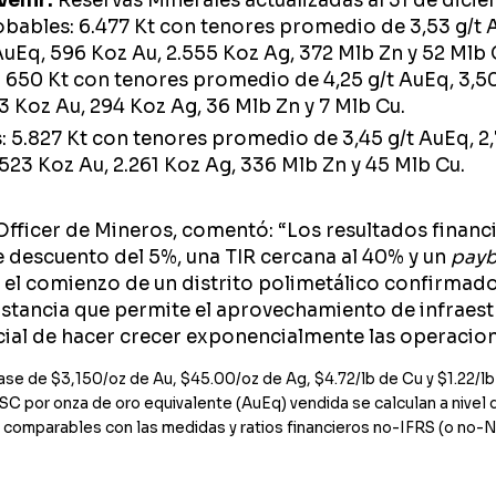
venir:
Reservas Minerales actualizadas al 31 de dici
ables: 6.477 Kt con tenores promedio de 3,53 g/t AuEq
uEq, 596 Koz Au, 2.555 Koz Ag, 372 Mlb Zn y 52 Mlb 
650 Kt con tenores promedio de 4,25 g/t AuEq, 3,50 g
 Koz Au, 294 Koz Ag, 36 Mlb Zn y 7 Mlb Cu.
 5.827 Kt con tenores promedio de 3,45 g/t AuEq, 2,79
23 Koz Au, 2.261 Koz Ag, 336 Mlb Zn y 45 Mlb Cu.
Officer de Mineros, comentó: “Los resultados financ
 descuento del 5%, una TIR cercana al 40% y un
pay
 el comienzo de un distrito polimetálico confirmad
distancia que permite el aprovechamiento de infraes
cial de hacer crecer exponencialmente las operacio
se de $3,150/oz de Au, $45.00/oz de Ag, $4.72/lb de Cu y $1.22/lb
AISC por onza de oro equivalente (AuEq) vendida se calculan a nive
n comparables con las medidas y ratios financieros no-IFRS (o no-N