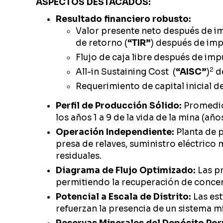
ASPECTOS DESTACADOS:
Resultado financiero robusto:
Valor presente neto después de im
de retorno (
“TIR”
) después de imp
Flujo de caja libre después de imp
2
All-in Sustaining Cost (
“AISC”
)
de
Requerimiento de capital inicial 
Perfil de Producción Sólido:
Promedio
los años 1 a 9 de la vida de la mina (añ
Operación Independiente:
Planta de p
presa de relaves, suministro eléctrico
residuales.
Diagrama de Flujo Optimizado:
Las pr
permitiendo la recuperación de concen
Potencial a Escala de Distrito:
Las est
refuerzan la presencia de un sistema min