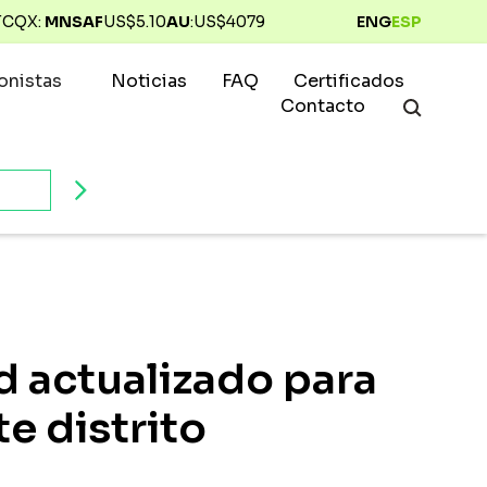
TCQX:
MNSAF
US$
5.10
AU
:
US$
4079
ENG
ESP
ionistas
Noticias
FAQ
Certificados
Contacto
d actualizado para
e distrito