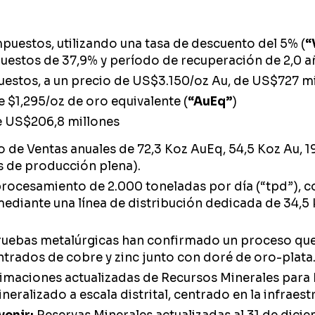
puestos, utilizando una tasa de descuento del 5% (
“
uestos de 37,9% y período de recuperación de 2,0 a
uestos, a un precio de US$3.150/oz Au, de US$727 mil
 $1,295/oz de oro equivalente (
“AuEq”
)
de US$206,8 millones
 de Ventas anuales de 72,3 Koz AuEq, 54,5 Koz Au, 1
os de producción plena).
rocesamiento de 2.000 toneladas por día (“tpd”), co
 mediante una línea de distribución dedicada de 34,5
uebas metalúrgicas han confirmado un proceso que i
trados de cobre y zinc junto con doré de oro-plata
imaciones actualizadas de Recursos Minerales para P
eralizado a escala distrital, centrado en la infraest