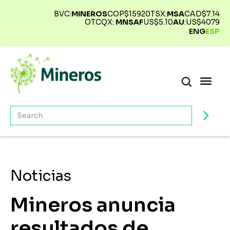
BVC:
MINEROS
COP$
15920
TSX:
MSA
CAD$
7.14
OTCQX:
MNSAF
US$
5.10
AU
:
US$
4079
ENG
ESP
Noticias
Mineros anuncia
resultados de