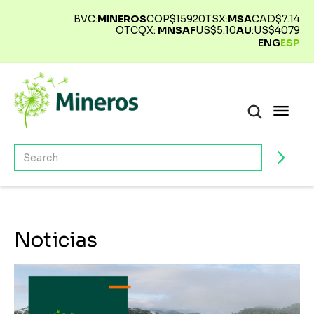
BVC:
MINEROS
COP$
15920
TSX:
MSA
CAD$
7.14
OTCQX:
MNSAF
US$
5.10
AU
:
US$
4079
ENG
ESP
Noticias