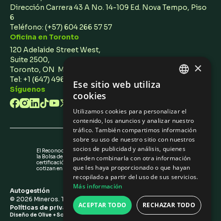
Dirección Carrera 43 A No. 14-109 Ed. Nova Tempo, Piso
6
Teléfono:
(+57) 604 266 57 57
Oficina en Toronto
120 Adelaide Street West,
Suite 2500,
×
Toronto, ON M5H 1T1 Canada
Tel: +1 (647) 496 3011
Ese sitio web utiliza
ENGLISH
Síguenos
cookies
SPANISH
Utilizamos cookies para personalizar el
contenido, los anuncios y analizar nuestro
tráfico. También compartimos información
sobre su uso de nuestro sitio con nuestros
socios de publicidad y análisis, quienes
El Reconocimiento de Emisores (IR) otorgado por
la Bolsa de Valores de Colombia no es una
pueden combinarla con otra información
certificación sobre la calidad de los valores que
que les haya proporcionado o que hayan
cotizan en la BVC ni sobre la solvencia del emisor.
recopilado a partir del uso de sus servicios.
Más información
Autogestión
©
2026
Mineros. Todos los derechos reservados.
ACEPTAR TODO
RECHAZAR TODO
Políticas de privacidad
/
Configuración de Cookies
Diseño de Olive + Soy