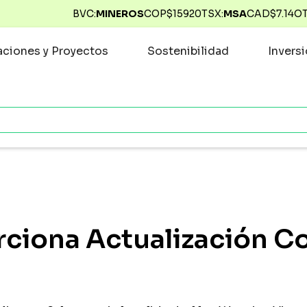
BVC:
MINEROS
COP$
15920
TSX:
MSA
CAD$
7.14
O
ciones y Proyectos
Sostenibilidad
Invers
rciona Actualización C