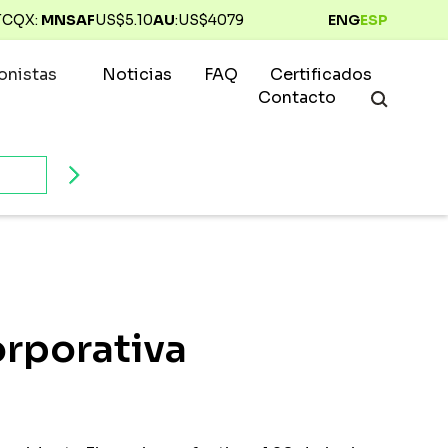
TCQX:
MNSAF
US$
5.10
AU
:
US$
4079
ENG
ESP
ionistas
Noticias
FAQ
Certificados
Contacto
orporativa