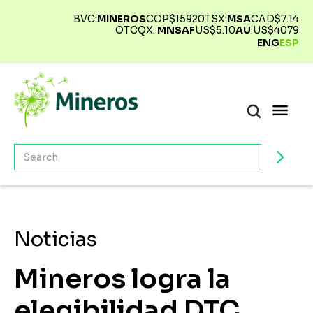
BVC:
MINEROS
COP$
15920
TSX:
MSA
CAD$
7.14
OTCQX:
MNSAF
US$
5.10
AU
:
US$
4079
ENG
ESP
Noticias
Mineros logra la
elegibilidad DTC,