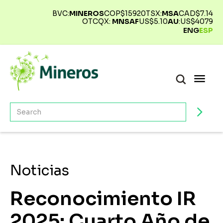
BVC:
MINEROS
COP$
15920
TSX:
MSA
CAD$
7.14
OTCQX:
MNSAF
US$
5.10
AU
:
US$
4079
ENG
ESP
Noticias
Reconocimiento IR
2025: Cuarto Año de