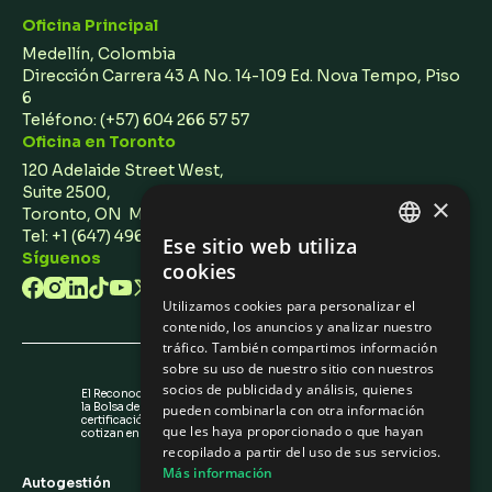
Oficina Principal
Medellín, Colombia
Dirección Carrera 43 A No. 14-109 Ed. Nova Tempo, Piso
6
Teléfono:
(+57) 604 266 57 57
Oficina en Toronto
120 Adelaide Street West,
Suite 2500,
×
Toronto, ON M5H 1T1 Canada
Tel: +1 (647) 496 3011
Ese sitio web utiliza
ENGLISH
Síguenos
cookies
SPANISH
Utilizamos cookies para personalizar el
contenido, los anuncios y analizar nuestro
tráfico. También compartimos información
sobre su uso de nuestro sitio con nuestros
socios de publicidad y análisis, quienes
El Reconocimiento de Emisores (IR) otorgado por
la Bolsa de Valores de Colombia no es una
pueden combinarla con otra información
certificación sobre la calidad de los valores que
que les haya proporcionado o que hayan
cotizan en la BVC ni sobre la solvencia del emisor.
recopilado a partir del uso de sus servicios.
Más información
Autogestión