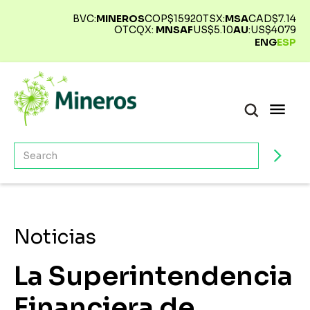
BVC:
MINEROS
COP$
15920
TSX:
MSA
CAD$
7.14
OTCQX:
MNSAF
US$
5.10
AU
:
US$
4079
ENG
ESP
Noticias
La Superintendencia
Financiera de