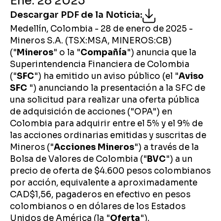
Ene. 28 2025
Descargar PDF de la Noticia
:
Medellín, Colombia - 28 de enero de 2025 -
Mineros S.A. (TSX:MSA, MINEROS:CB)
("
Mineros
" o la "
Compañía
") anuncia que la
Superintendencia Financiera de Colombia
("
SFC
") ha emitido un aviso público (el "
Aviso
SFC
") anunciando la presentación a la SFC de
una solicitud para realizar una oferta pública
de adquisición de acciones ("OPA") en
Colombia para adquirir entre el 5% y el 9% de
las acciones ordinarias emitidas y suscritas de
Mineros ("
Acciones Mineros
") a través de la
Bolsa de Valores de Colombia ("
BVC
") a un
precio de oferta de $4.600 pesos colombianos
por acción, equivalente a aproximadamente
CAD$1,56, pagaderos en efectivo en pesos
colombianos o en dólares de los Estados
Unidos de América (la "
Oferta
").