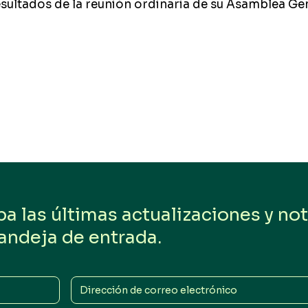
esultados de la reunión ordinaria de su Asamblea Ge
 las últimas actualizaciones y noti
andeja de entrada.
Dirección
de