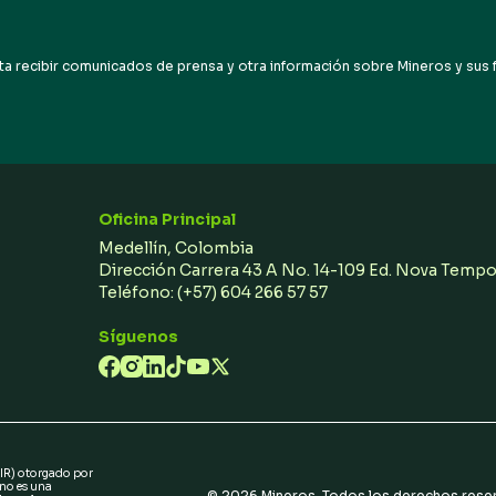
correo
electrónico
a recibir comunicados de prensa y otra información sobre Mineros y sus fil
Oficina Principal
Medellín, Colombia
Dirección Carrera 43 A No. 14-109 Ed. Nova Temp
Teléfono:
(+57) 604 266 57 57
Síguenos
(IR) otorgado por
 no es una
©
2026
Mineros. Todos los derechos rese