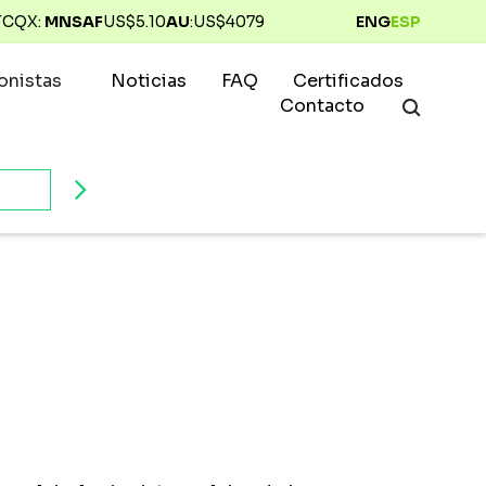
TCQX:
MNSAF
US$
5.10
AU
:
US$
4079
ENG
ESP
ionistas
Noticias
FAQ
Certificados
Contacto