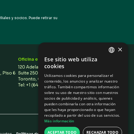
iales y socios. Puede retirar su
×
Ese sitio web utiliza
Oficina en Toronto
ENGLISH
cookies
120 Adelaide Street West,
SPANISH
o, Piso 6
Suite 2500,
Utilizamos cookies para personalizar el
Toronto, ON M5H 1T1 Canada
contenido, los anuncios y analizar nuestro
Tel: +1 (647) 496 3011
tráfico. También compartimos información
sobre su uso de nuestro sitio con nuestros
socios de publicidad y análisis, quienes
pueden combinarla con otra información
que les haya proporcionado o que hayan
recopilado a partir del uso de sus servicios.
Más información
Autogestión
ACEPTAR TODO
RECHAZAR TODO
rvados.
Políticas de privacidad
/
Configuración de Cookies