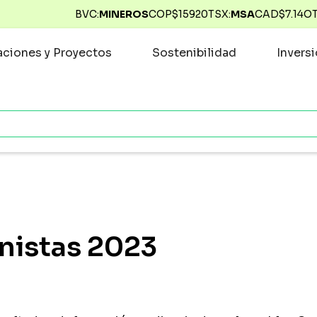
BVC:
MINEROS
COP$
15920
TSX:
MSA
CAD$
7.14
O
ciones y Proyectos
Sostenibilidad
Invers
nistas 2023